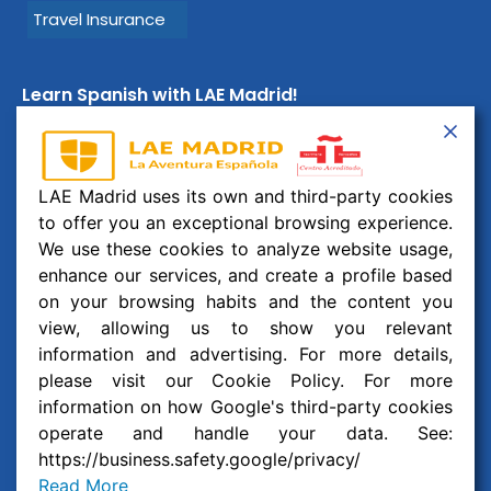
Travel Insurance
Learn Spanish with LAE Madrid!
Email:
info@laemadrid.com
Phone: (+34) 912 19 69 91
LAE Madrid uses its own and third-party cookies
Address:
Calle Montesa 35, esc. izquierda, 2 izquierda.
to offer you an exceptional browsing experience.
28006 Madrid, España
We use these cookies to analyze website usage,
enhance our services, and create a profile based
Follow us
on your browsing habits and the content you
view, allowing us to show you relevant
F
I
Y
W
information and advertising. For more details,
a
n
o
h
c
s
u
a
please visit our Cookie Policy. For more
© 2026 Business and Language College Spain S.L | All
e
t
t
t
information on how Google's third-party cookies
b
a
u
s
Rights Reserved
operate and handle your data. See:
o
g
b
a
o
r
e
p
https://business.safety.google/privacy/
Legal notice
,
Privacy policy
and
Cookie Policy
k
a
p
Read More