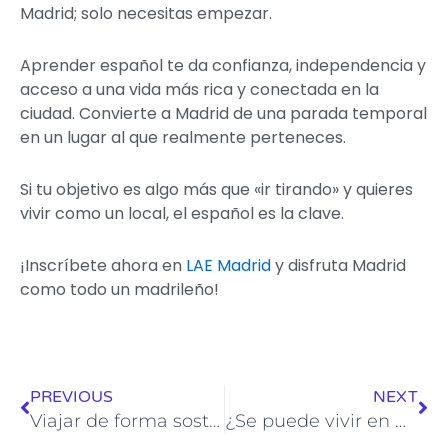
Madrid; solo necesitas empezar.
Aprender español te da confianza, independencia y
acceso a una vida más rica y conectada en la
ciudad. Convierte a Madrid de una parada temporal
en un lugar al que realmente perteneces.
Si tu objetivo es algo más que «ir tirando» y quieres
vivir como un local, el español es la clave.
¡Inscríbete ahora en
LAE Madrid
y disfruta Madrid
como todo un madrileño!
Ant
Sig
PREVIOUS
NEXT
Viajar de forma sostenible por España: consejos ecológicos y frases clave en español
¿Se puede vivir en Madrid solo con inglés?