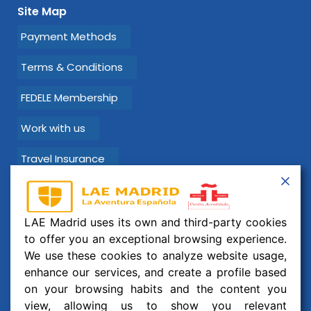
Site Map
Payment Methods
Terms & Conditions
FEDELE Membership
Work with us
Travel Insurance
Learn Spanish with LAE Madrid!
LAE Madrid uses its own and third-party cookies
Email:
info@laemadrid.com
to offer you an exceptional browsing experience.
We use these cookies to analyze website usage,
Phone: (+34) 912 19 69 91
enhance our services, and create a profile based
Address:
Calle Montesa 35, esc. izquierda, 2 izquierda.
on your browsing habits and the content you
28006 Madrid, España
view, allowing us to show you relevant