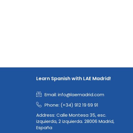
Learn Spanish with LAE Madrid!
Email:
info@laemadrid.com
Phone: (+34) 912 19 69 91
Address:
Calle Montesa 35, esc.
izquierda, 2 izquierda. 28006 Madrid,
España