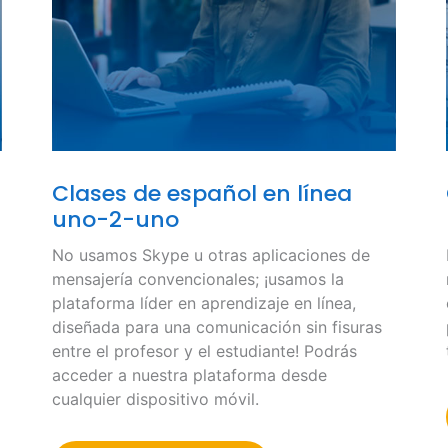
Clases de español en línea
uno-2-uno
No usamos Skype u otras aplicaciones de
mensajería convencionales; ¡usamos la
plataforma líder en aprendizaje en línea,
diseñada para una comunicación sin fisuras
entre el profesor y el estudiante! Podrás
acceder a nuestra plataforma desde
cualquier dispositivo móvil.