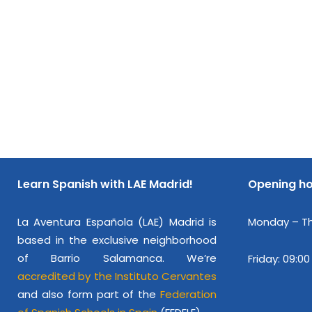
Learn Spanish with LAE Madrid!
Opening h
La Aventura Española (LAE) Madrid is
Monday – Thu
based in the exclusive neighborhood
of Barrio Salamanca. We’re
Friday: 09:00
accredited by the Instituto Cervantes
and also form part of the
Federation