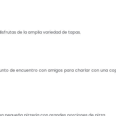
isfrutas de la amplia variedad de tapas.
 punto de encuentro con amigos para charlar con una co
na pequeña pizzeria con grandes porciones de pizza.