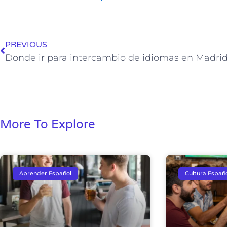
Ant
PREVIOUS
Donde ir para intercambio de idiomas en Madri
More To Explore
Aprender Español
Cultura Españ