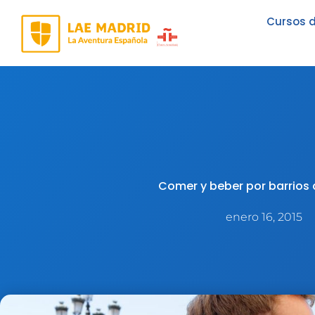
Ir
Cursos d
al
contenido
Comer y beber por barrios
enero 16, 2015