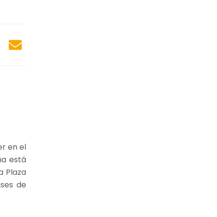
r en el
ña está
a Plaza
ases de