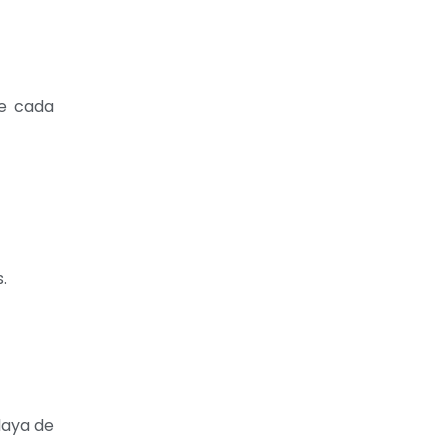
de cada
.
laya de