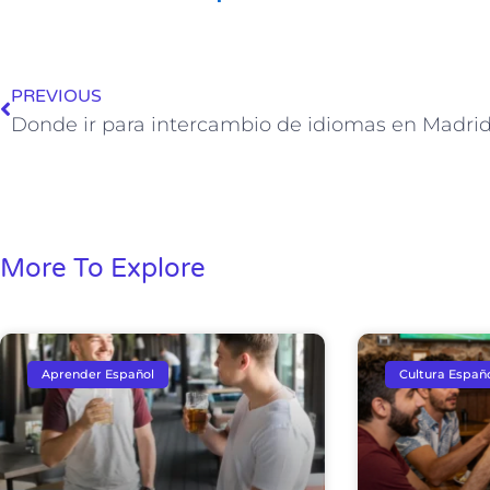
Ant
PREVIOUS
Donde ir para intercambio de idiomas en Madri
More To Explore
Aprender Español
Cultura Españ