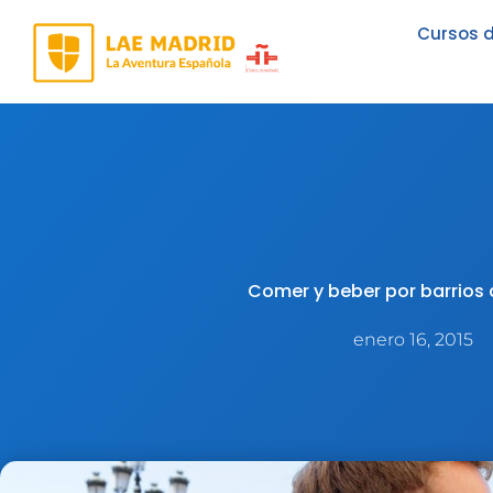
Ir
Cursos d
al
contenido
Comer y beber por barrios
enero 16, 2015