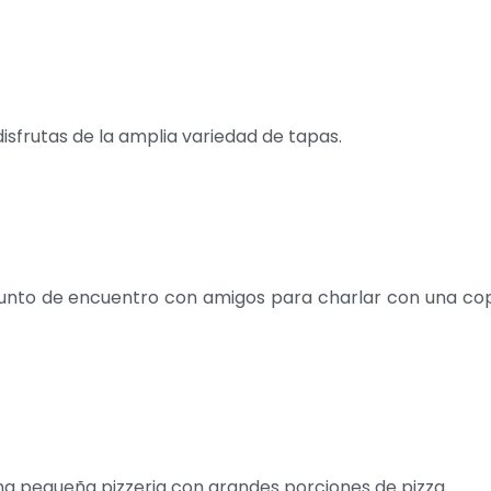
isfrutas de la amplia variedad de tapas.
 punto de encuentro con amigos para charlar con una co
na pequeña pizzeria con grandes porciones de pizza.