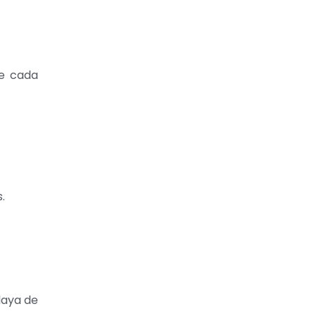
de cada
.
laya de