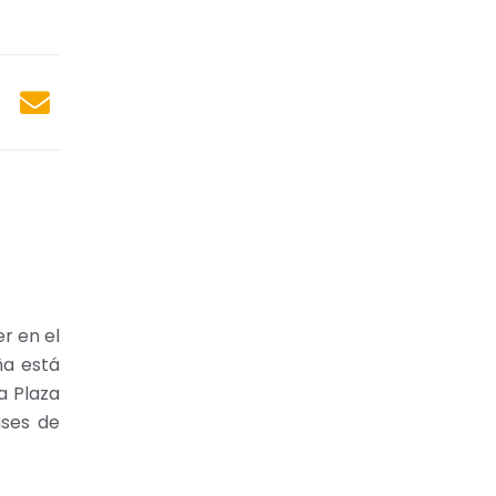
r en el
ña está
a Plaza
ases de