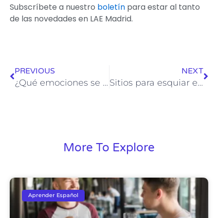
Subscríbete a nuestro
boletín
para estar al tanto
de las novedades en LAE Madrid.
Ant
Sig
PREVIOUS
NEXT
¿Qué emociones se sienten al aprender español?
Sitios para esquiar en España
More To Explore
Aprender Español