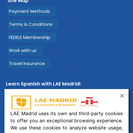
Site Map
Payment Methods
Terms & Conditions
FEDELE Membership
Work with us
Travel Insurance
Learn Spanish with LAE Madrid!
Email:
info@laemadrid.com
Phone: (+34) 912 19 69 91
LAE Madrid uses its own and third-party cookies
Address:
Calle Montesa 35, esc. izquierda, 2 izquierda.
to offer you an exceptional browsing experience.
28006 Madrid, España
We use these cookies to analyze website usage,