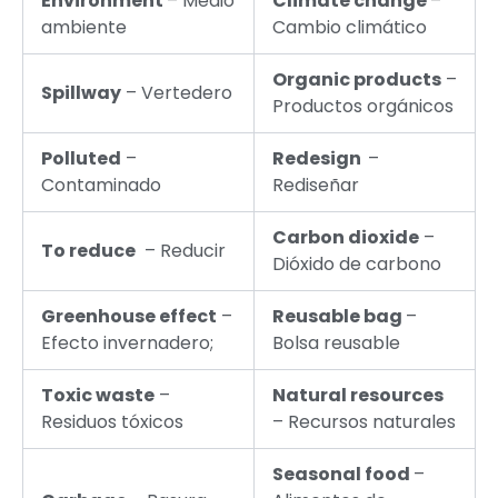
Environment
– Medio
Climate change
–
ambiente
Cambio climático
Organic products
–
Spillway
– Vertedero
Productos orgánicos
Polluted
–
Redesign
–
Contaminado
Rediseñar
Carbon dioxide
–
To reduce
– Reducir
Dióxido de carbono
Greenhouse effect
–
Reusable bag
–
Efecto invernadero;
Bolsa reusable
Toxic waste
–
Natural resources
Residuos tóxicos
– Recursos naturales
Seasonal food
–