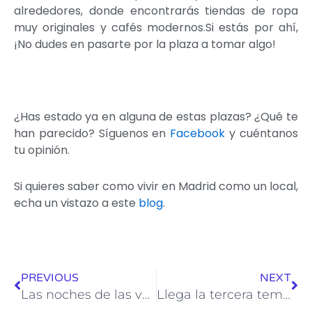
alrededores, donde encontrarás tiendas de ropa
muy originales y cafés modernos.Si estás por ahí,
¡No dudes en pasarte por la plaza a tomar algo!
¿Has estado ya en alguna de estas plazas? ¿Qué te
han parecido? Síguenos en
Facebook
y cuéntanos
tu opinión.
Si quieres saber como vivir en Madrid como un local,
echa un vistazo a este
blog
.
Ant
Sig
PREVIOUS
NEXT
Las noches de las velas en Pedraza
Llega la tercera temporada de La Casa de Papel