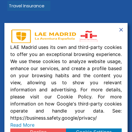
Travel Insurance
Learn Spanish with LAE Madrid!
Email:
info@laemadrid.com
LAE Madrid uses its own and third-party cookies
Phone: (+34) 912 19 69 91
to offer you an exceptional browsing experience.
Address:
Calle Montesa 35, esc. izquierda, 2 izquierda.
We use these cookies to analyze website usage,
28006 Madrid, España
enhance our services, and create a profile based
on your browsing habits and the content you
Follow us
view, allowing us to show you relevant
information and advertising. For more details,
F
I
Y
W
please visit our Cookie Policy. For more
a
n
o
h
c
s
u
a
information on how Google's third-party cookies
© 2026 Business and Language College Spain S.L | All
e
t
t
t
operate and handle your data. See:
b
a
u
s
Rights Reserved
https://business.safety.google/privacy/
o
g
b
a
o
r
e
p
Read More
Legal notice
,
Privacy policy
and
Cookie Policy
k
a
p