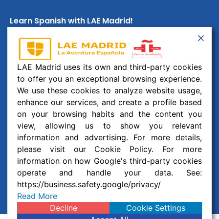
Learn Spanish with LAE Madrid!
Email:
info@laemadrid.com
Phone: (+34) 912 19 69 91
LAE Madrid uses its own and third-party cookies
Address:
Calle Montesa 35, esc. izquierda, 2 izquierda.
to offer you an exceptional browsing experience.
28006 Madrid, España
We use these cookies to analyze website usage,
enhance our services, and create a profile based
Follow us
on your browsing habits and the content you
view, allowing us to show you relevant
F
I
Y
W
information and advertising. For more details,
a
n
o
h
c
s
u
a
please visit our Cookie Policy. For more
© 2026 Business and Language College Spain S.L | All
e
t
t
t
information on how Google's third-party cookies
b
a
u
s
Rights Reserved
operate and handle your data. See:
o
g
b
a
o
r
e
p
https://business.safety.google/privacy/
Legal notice
,
Privacy policy
and
Cookie Policy
k
a
p
Read More
m
Decline
Cookie Settings