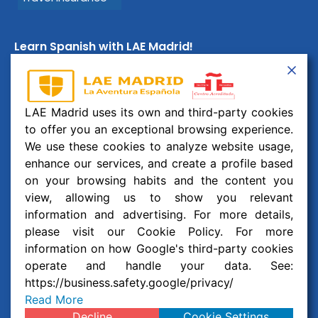
Learn Spanish with LAE Madrid!
Email:
info@laemadrid.com
Phone: (+34) 912 19 69 91
LAE Madrid uses its own and third-party cookies
Address:
Calle Montesa 35, esc. izquierda, 2 izquierda.
to offer you an exceptional browsing experience.
28006 Madrid, España
We use these cookies to analyze website usage,
enhance our services, and create a profile based
Follow us
on your browsing habits and the content you
view, allowing us to show you relevant
F
I
Y
W
information and advertising. For more details,
a
n
o
h
c
s
u
a
please visit our Cookie Policy. For more
© 2026 Business and Language College Spain S.L | All
e
t
t
t
information on how Google's third-party cookies
b
a
u
s
Rights Reserved
operate and handle your data. See:
o
g
b
a
o
r
e
p
https://business.safety.google/privacy/
Legal notice
,
Privacy policy
and
Cookie Policy
k
a
p
Read More
m
Decline
Cookie Settings