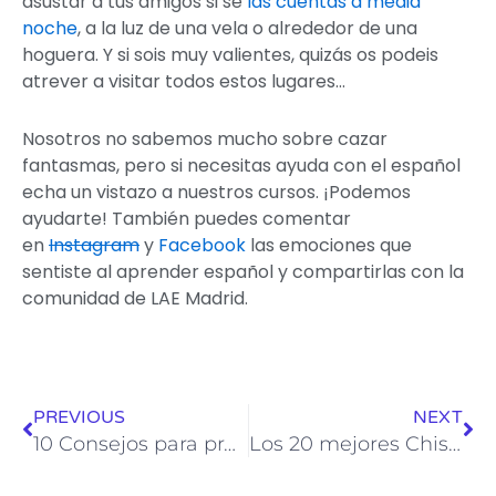
asustar a tus amigos si se
las cuentas a media
noche
, a la luz de una vela o alrededor de una
hoguera. Y si sois muy valientes, quizás os podeis
atrever a visitar todos estos lugares…
Nosotros no sabemos mucho sobre cazar
fantasmas, pero si necesitas ayuda con el español
echa un vistazo a nuestros cursos. ¡Podemos
ayudarte! También puedes comentar
en
Instagram
y
Facebook
las emociones que
sentiste al aprender español y compartirlas con la
comunidad de LAE Madrid.
Ant
Sig
PREVIOUS
NEXT
10 Consejos para practicar tu español
Los 20 mejores Chistes en español