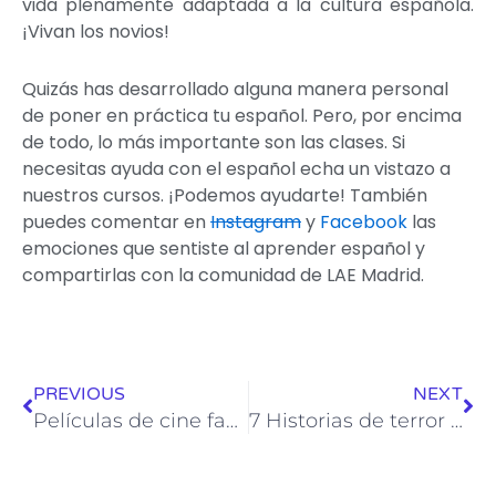
vida plenamente adaptada a la cultura española.
¡Vivan los novios!
Quizás has desarrollado alguna manera personal
de poner en práctica tu español. Pero, por encima
de todo, lo más importante son las clases. Si
necesitas ayuda con el español echa un vistazo a
nuestros cursos. ¡Podemos ayudarte! También
puedes comentar en
Instagram
y
Facebook
las
emociones que sentiste al aprender español y
compartirlas con la comunidad de LAE Madrid.
Ant
Sig
PREVIOUS
NEXT
Películas de cine fantástico para practicar tu español
7 Historias de terror de Madrid: Edición de Halloween