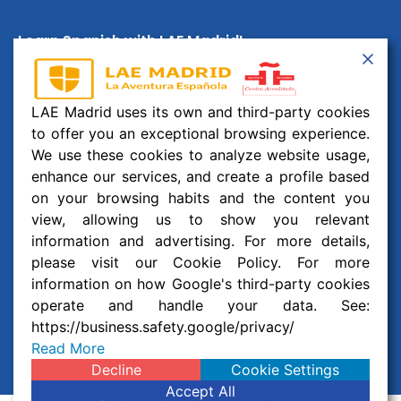
Learn Spanish with LAE Madrid!
Email:
info@laemadrid.com
Phone: (+34) 912 19 69 91
LAE Madrid uses its own and third-party cookies
to offer you an exceptional browsing experience.
Address:
Calle Montesa 35, esc. izquierda, 2 izquierda.
28006 Madrid, España
We use these cookies to analyze website usage,
enhance our services, and create a profile based
Follow us
on your browsing habits and the content you
view, allowing us to show you relevant
F
I
Y
W
information and advertising. For more details,
a
n
o
h
please visit our Cookie Policy. For more
c
s
u
a
information on how Google's third-party cookies
© 2026 Business and Language College Spain S.L | All
e
t
t
t
b
a
u
s
operate and handle your data. See:
Rights Reserved
o
g
b
a
https://business.safety.google/privacy/
o
r
e
p
Read More
Legal notice
,
Privacy policy
and
Cookie Policy
k
a
p
m
Decline
Cookie Settings
Accept All