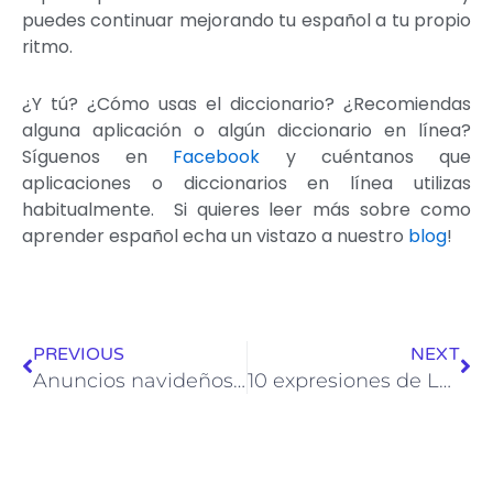
puedes continuar mejorando tu español a tu propio
ritmo.
¿Y tú? ¿Cómo usas el diccionario? ¿Recomiendas
alguna aplicación o algún diccionario en línea?
Síguenos en
Facebook
y cuéntanos que
aplicaciones o diccionarios en línea utilizas
habitualmente. Si quieres leer más sobre como
aprender español echa un vistazo a nuestro
blog
!
Ant
Sig
PREVIOUS
NEXT
Anuncios navideños en España
10 expresiones de La Casa de Papel