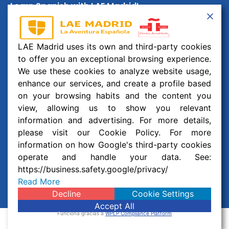
Learn Spanish with LAE Madrid!
Email:
info@laemadrid.com
Phone: (+34) 912 19 69 91
LAE Madrid uses its own and third-party cookies
to offer you an exceptional browsing experience.
Address:
Calle Montesa 35, esc. izquierda, 2 izquierda.
28006 Madrid, España
We use these cookies to analyze website usage,
enhance our services, and create a profile based
Follow us
on your browsing habits and the content you
view, allowing us to show you relevant
F
I
Y
W
information and advertising. For more details,
a
n
o
h
please visit our Cookie Policy. For more
c
s
u
a
information on how Google's third-party cookies
© 2026 Business and Language College Spain S.L | All
e
t
t
t
b
a
u
s
operate and handle your data. See:
Rights Reserved
o
g
b
a
https://business.safety.google/privacy/
o
r
e
p
Read More
Legal notice
,
Privacy policy
and
Cookie Policy
k
a
p
m
Decline
Cookie Settings
Accept All
Funciona gracias a
WPLP Compliance Platform